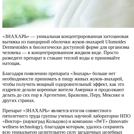
«ЗНАХАРЬ» — уникальная концентрированная хитозановая
вытяжка из панцирной оболочки жуков-знахарей Ulomoides
Dermestoides в биологически доступной форме для организма
человека — в концентрированном жидком виде. Просто
разведите препарат в стакане теплой воды и принимайте
натощак.
Благодаря появлению препарата «Знахарь» больше нет
необходимости принимать в пищу живых жуков-знахарей,
чтобы получить мощный оздоровительный эффект, как это
издревле делали коренные жители Америки и продолжают
делать до сих пор в Аргентине, Бразилии, Перу, Мексике и
других странах.
Препарат «ЗНАХАРЬ» является итогом совместного
пятилетнего труда группы ученых научной лаборатории НПО
«Вектор» (наукоград Кольцово) и компании «IWT» (Innovativ
wellness technology), благодаря которым, удалось сохранить
всю уникальную целительную силу загадочных целебных