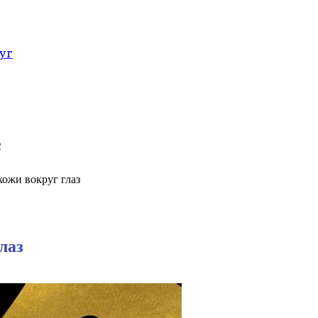
уг
е
кожи вокруг глаз
лаз