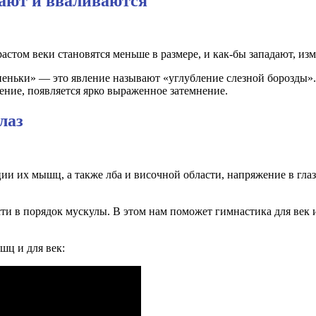
дают и вваливаются
растом веки становятся меньше в размере, и как-бы западают, из
упеньки» — это явление называют «углубление слезной борозды»
ение, появляется ярко выраженное затемнение.
лаз
ии их мышц, а также лба и височной области, напряжение в глаз
ти в порядок мускулы. В этом нам поможет гимнастика для век 
шц и для век: