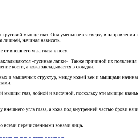
а круговой мышце глаз. Она уменьшается сверху в направлении к
я лишней, начиная нависать.
 от внешнего угла глаза к носу.
закладываются «гусиные лапки». Также причиной их появления 
ение кости, а кожа закладывается в складки.
тных и мышечных структур, между кожей век и мышцами начинае
зами.
вой мышцы глаз, лобной и височной, поскольку эти мышцы взаи
 внешнего угла глаза, а кожа под внутренней частью брови на
 со всеми перечисленными зонами лица.