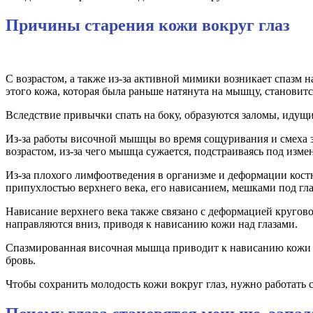
Причины старения кожи вокруг глаз
С возрастом, а также из-за активной мимики возникает спазм н
этого кожа, которая была раньше натянута на мышцу, становитс
Вследствие привычки спать на боку, образуются заломы, идущие
Из-за работы височной мышцы во время сощуривания и смеха 
возрастом, из-за чего мышца сужается, подстраиваясь под измен
Из-за плохого лимфоотведения в организме и деформации кос
припухлостью верхнего века, его нависанием, мешками под гла
Нависание верхнего века также связано с деформацией круго
направляются вниз, приводя к нависанию кожи над глазами.
Спазмированная височная мышца приводит к нависанию кожи у
бровь.
Чтобы сохранить молодость кожи вокруг глаз, нужно работать