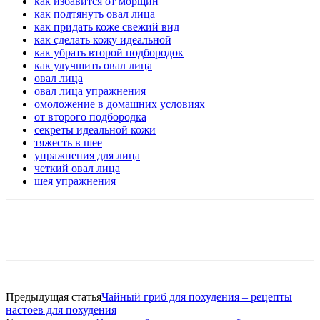
как избавится от морщин
как подтянуть овал лица
как придать коже свежий вид
как сделать кожу идеальной
как убрать второй подбородок
как улучшить овал лица
овал лица
овал лица упражнения
омоложение в домашних условиях
от второго подбородка
секреты идеальной кожи
тяжесть в шее
упражнения для лица
четкий овал лица
шея упражнения
VK
Twitter
Pinterest
Telegram
Предыдущая статья
Чайный гриб для похудения – рецепты
настоев для похудения