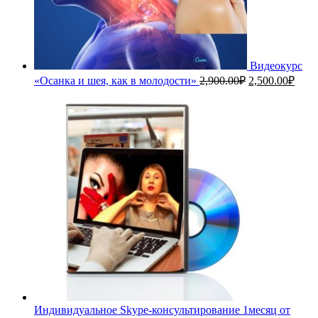
Видеокурс
Первоначальн
Теку
«Осанка и шея, как в молодости»
2,900.00
₽
2,500.00
₽
цена
цена
составляла
2,50
2,900.00₽.
Индивидуальное Skype-консультирование 1месяц от