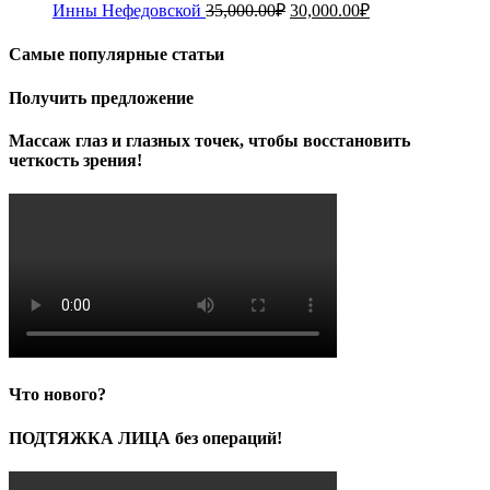
Первоначальная
Текущая
Инны Нефедовской
35,000.00
₽
30,000.00
₽
цена
цена:
составляла
30,000.00₽.
Самые популярные статьи
35,000.00₽.
Получить предложение
Массаж глаз и глазных точек, чтобы восстановить
четкость зрения!
Что нового?
ПОДТЯЖКА ЛИЦА без операций!