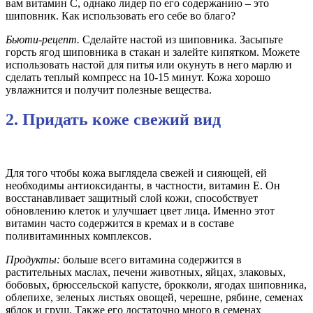
вам витамин С, однако лидер по его содержанию – это
шиповник. Как использовать его себе во благо?
Бьюти-рецепт.
Сделайте настой из шиповника. Засыпьте
горсть ягод шиповника в стакан и залейте кипятком. Можете
использовать настой для питья или окунуть в него марлю и
сделать теплый компресс на 10-15 минут. Кожа хорошо
увлажнится и получит полезные вещества.
2. Придать коже свежий вид
Для того чтобы кожа выглядела свежей и сияющей, ей
необходимы антиоксиданты, в частности, витамин Е. Он
восстанавливает защитный слой кожи, способствует
обновлению клеток и улучшает цвет лица. Именно этот
витамин часто содержится в кремах и в составе
поливитаминных комплексов.
Продукты:
больше всего витамина содержится в
растительных маслах, печени животных, яйцах, злаковых,
бобовых, брюссельской капусте, брокколи, ягодах шиповника,
облепихе, зеленых листьях овощей, черешне, рябине, семенах
яблок и груш. Также его достаточно много в семенах