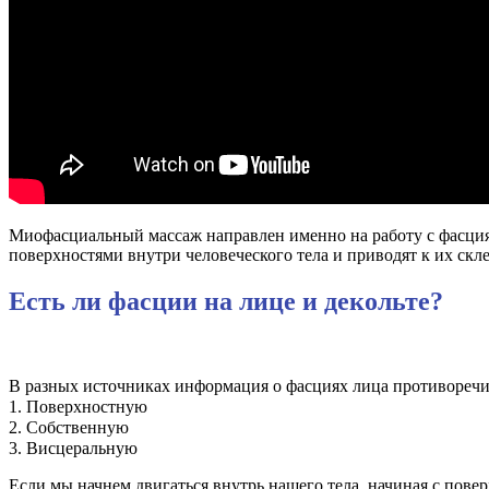
Миофасциальный массаж направлен именно на работу с фасция
поверхностями внутри человеческого тела и приводят к их скле
Есть ли фасции на лице и декольте?
В разных источниках информация о фасциях лица противоречи
1. Поверхностную⠀
2. Собственную⠀
3. Висцеральную⠀
Если мы начнем двигаться внутрь нашего тела, начиная с повер