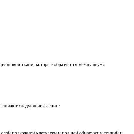
рубцовой ткани, которые образуются между двумя
различают следующие фасции:⠀
 в слой подкожной клетчатки и под ней обнаружим тонкий и