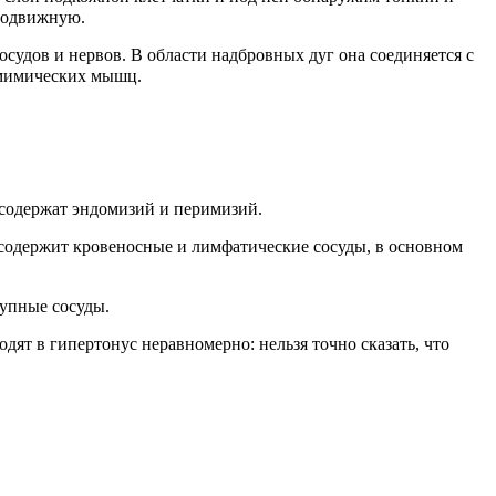
 подвижную.⠀
судов и нервов. В области надбровных дуг она соединяется с
з мимических мышц.⠀
содержат эндомизий и перимизий. ⠀
 содержит кровеносные и лимфатические сосуды, в основном
рупные сосуды. ⠀
ят в гипертонус неравномерно: нельзя точно сказать, что