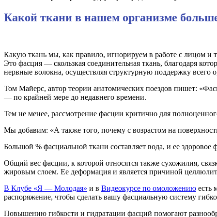
Какой ткани в нашем организме больше
Какую ткань мы, как правило, игнорируем в работе с лицом и 
Это фасция — скользкая соединительная ткань, благодаря кото
нервные волокна, осуществляя структурную поддержку всего о
Том Майерс, автор теории анатомических поездов пишет: «Фас
— по крайней мере до недавнего времени.
Тем не менее, рассмотрение фасции критично для полноценног
Мы добавим: «А также того, почему с возрастом на поверхност
Большой % фасциальной ткани составляет вода, и ее здоровое
Общий вес фасции, к которой относятся также сухожилия, связ
жировым слоем. Ее деформация и является причиной целлюлита
В Клубе «Я — Молодая»
и в
Видеокурсе по омоложению
есть 
распоряжение, чтобы сделать вашу фасциальную систему гибкой
Повышению гибкости и гидратации фасций помогают разнообр