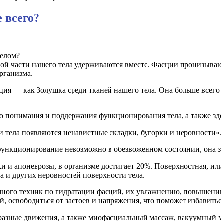
 всего?
телом?
рой части нашего тела удерживаются вместе. Фасции пронизываю
рганизма.
ция — как Золушка среди тканей нашего тела. Она больше всего
о понимания и поддержания функционирования тела, а также зд
и тела появляются ненавистные складки, бугорки и неровности»
 функционирование невозможно в обезвоженном состоянии, она з
ки и апоневрозы, в организме достигает 20%. Поверхностная, и
 и других неровностей поверхности тела.
много техник по гидратации фасций, их увлажнению, повышению
, освободиться от застоев и напряжения, что поможет избавить
азные движения, а также миофасциальный массаж, вакуумный м