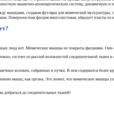
рхностную мышечно-апоневротическую систему, динамичную и
жду мышцами, создавая футляры для мимической мускулатуры, со
мом. Поверхностная фасция многолистовая, образует пласты и
ет?
шцах лица нет. Мимические мышцы не покрыты фасциями. Они 
локно, состоит из рыхлой волокнистой соединительной ткани и
шечных волокон, собранных в пучки. В нем содержатся более к
анию мышц, как органа. Это значит, что мимические мышцы уход
бы добраться до соединительных тканей! ⠀