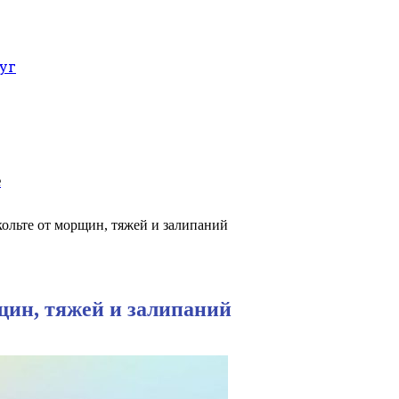
уг
е
ольте от морщин, тяжей и залипаний
щин, тяжей и залипаний