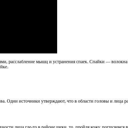
ми, расслабление мышц и устранения спаек. Спайки — волокна 
йке.
ва. Одни источники утверждают, что в области головы и лица 
хности лица где-то в районе щеки, то, пройдя кожу, погрузимся