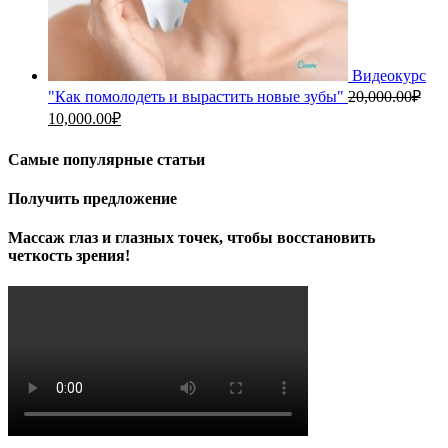
Видеокурс
"Как помолодеть и вырастить новые зубы"
20,000.00
₽
Первоначальная
Текущая
10,000.00
₽
цена
цена:
составляла
10,000.00₽.
Самые популярные статьи
20,000.00₽.
Получить предложение
Массаж глаз и глазных точек, чтобы восстановить
четкость зрения!