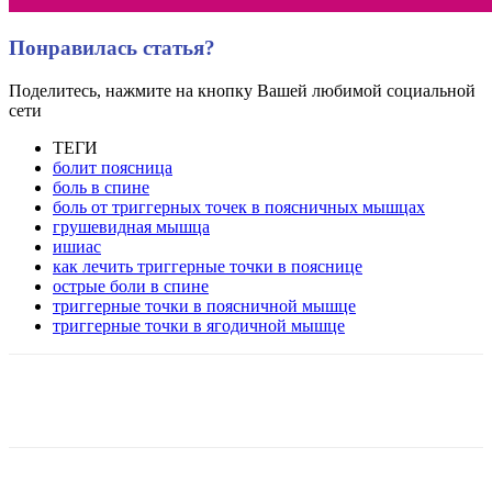
Понравилась статья?
Поделитесь, нажмите на кнопку Вашей любимой социальной
сети
ТЕГИ
болит поясница
боль в спине
боль от триггерных точек в поясничных мышцах
грушевидная мышца
ишиас
как лечить триггерные точки в пояснице
острые боли в спине
триггерные точки в поясничной мышце
триггерные точки в ягодичной мышце
VK
Twitter
Pinterest
Telegram