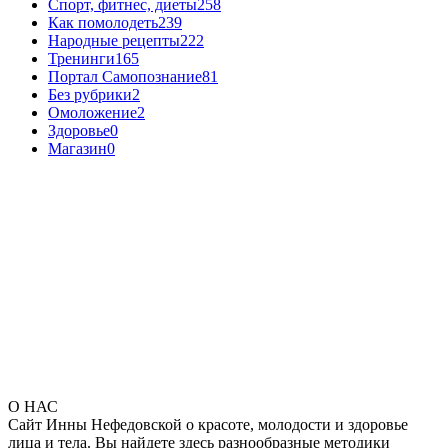
Спорт, фитнес, диеты
258
Как помолодеть
239
Народные рецепты
222
Тренинги
165
Портал Самопознание
81
Без рубрики
2
Омоложение
2
Здоровье
0
Магазин
0
О НАС
Сайт Инны Нефедовской о красоте, молодости и здоровье
лица и тела. Вы найдете здесь разнообразные методики