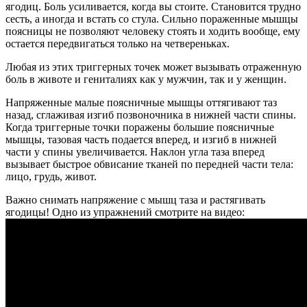
ягодиц. Боль усиливается, когда вы стоите. Становится трудно
сесть, а иногда и встать со стула. Сильно пораженные мышцы
поясницы не позволяют человеку стоять и ходить вообще, ему
остается передви­гаться только на четвереньках.
Любая из этих триггерных то­чек может вызывать отраженную
боль в животе и гениталиях как у мужчин, так и у жен­щин.
Напряженные малые поясничные мышцы оттягивают таз
назад, сглаживая изгиб по­звоночника в нижней части спины.
Когда триггерные точки поражены большие пояс­ничные
мышцы, тазовая часть подается вперед, и изгиб в нижней
части у спины увеличи­вается. Наклон угла таза вперед
вызывает быстрое обвисание тканей по передней части тела:
лицо, грудь, живот.
Важно снимать напряжение с мышц таза и растягивать
ягодицы! Одно из упражнений смотрите на видео: