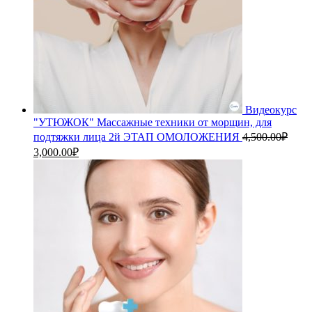
Видеокурс
"УТЮЖОК" Массажные техники от морщин, для
подтяжки лица 2й ЭТАП ОМОЛОЖЕНИЯ
4,500.00
₽
Первоначальная
Текущая
3,000.00
₽
цена
цена:
составляла
3,000.00₽.
4,500.00₽.