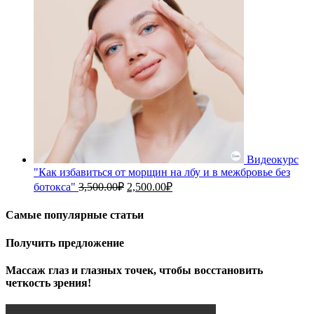
Видеокурс
"Как избавиться от морщин на лбу и в межбровье без
Первоначальная
Текущая
ботокса"
3,500.00
₽
2,500.00
₽
цена
цена:
составляла
2,500.00₽.
Самые популярные статьи
3,500.00₽.
Получить предложение
Массаж глаз и глазных точек, чтобы восстановить
четкость зрения!