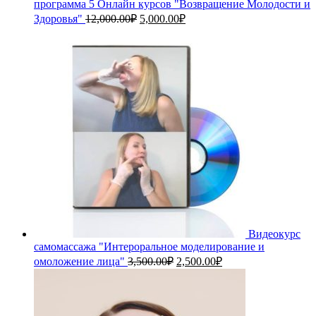
программа 5 Онлайн курсов "Возвращение Молодости и
Первоначальная
Текущая
Здоровья"
12,000.00
₽
5,000.00
₽
цена
цена:
составляла
5,000.00₽.
12,000.00₽.
Видеокурс
самомассажа "Интероральное моделирование и
Первоначальная
Текущая
омоложение лица"
3,500.00
₽
2,500.00
₽
цена
цена:
составляла
2,500.00₽.
3,500.00₽.