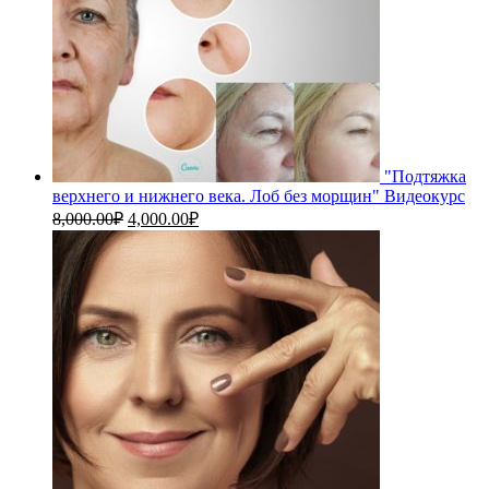
"Подтяжка
верхнего и нижнего века. Лоб без морщин" Видеокурс
Первоначальная
Текущая
8,000.00
₽
4,000.00
₽
цена
цена:
составляла
4,000.00₽.
8,000.00₽.