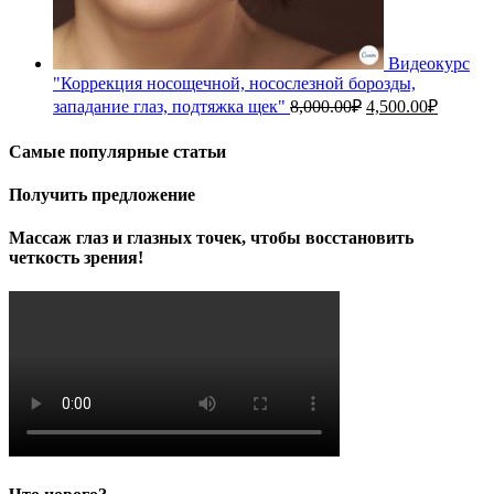
Видеокурс
"Коррекция носощечной, носослезной борозды,
Первоначальная
Текуща
западание глаз, подтяжка щек"
8,000.00
₽
4,500.00
₽
цена
цена:
составляла
4,500.0
Самые популярные статьи
8,000.00₽.
Получить предложение
Массаж глаз и глазных точек, чтобы восстановить
четкость зрения!