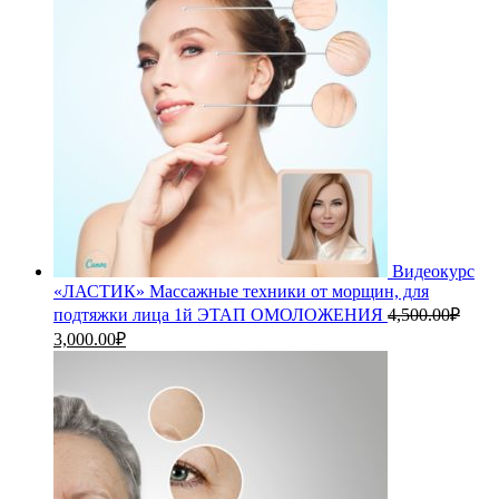
Видеокурс
«ЛАСТИК» Массажные техники от морщин, для
подтяжки лица 1й ЭТАП ОМОЛОЖЕНИЯ
4,500.00
₽
Первоначальная
Текущая
3,000.00
₽
цена
цена:
составляла
3,000.00₽.
4,500.00₽.