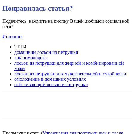
Понравилась статья?
Поделитесь, нажмите на кнопку Вашей любимой социальной
сети!
Источник
ТЕГИ
домашний лосьон из петрушки
как помолодеть
лосьон из петрушки для жирной и комбинированной
кожи
лосьон из петрушки для чувствительной и сухой кожи
омоложение в домашних условиях
отбеливающий лосьон из петрушки
VK
Twitter
Pinterest
Telegram
Предыдущая статья
Упражнения для подтяжки щек и овала