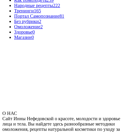
Как помолодеть
239
Народные рецепты
222
Тренинги
165
Портал Самопознание
81
Без рубрики
2
Омоложение
2
Здоровье
0
Магазин
0
О НАС
Сайт Инны Нефедовской о красоте, молодости и здоровье
лица и тела. Вы найдете здесь разнообразные методики
омоложения, рецепты натуральной косметики по уходу за