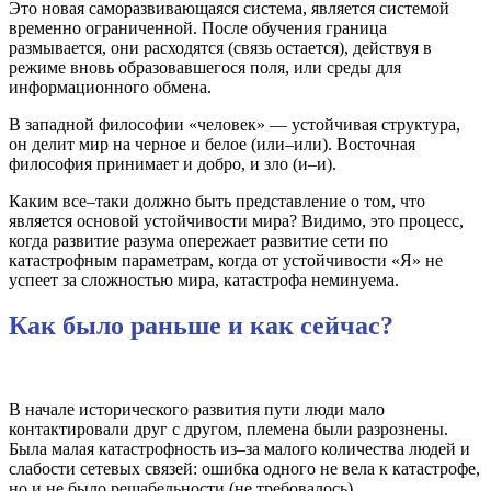
Это новая саморазвивающаяся система, является системой
временно ограниченной. После обучения граница
размывается, они расходятся (связь остается), действуя в
режиме вновь образовавшегося поля, или среды для
информационного обмена.
В западной философии «человек» — устойчивая структура,
он делит мир на черное и белое (или–или). Восточная
философия принимает и добро, и зло (и–и).
Каким все–таки должно быть представление о том, что
является основой устойчивости мира? Видимо, это процесс,
когда развитие разума опережает развитие сети по
катастрофным параметрам, когда от устойчивости «Я» не
успеет за сложностью мира, катастрофа неминуема.
Как было раньше и как сейчас?
В начале исторического развития пути люди мало
контактировали друг с другом, племена были разрознены.
Была малая катастрофность из–за малого количества людей и
слабости сетевых связей: ошибка одного не вела к катастрофе,
но и не было решабельности (не требовалось).