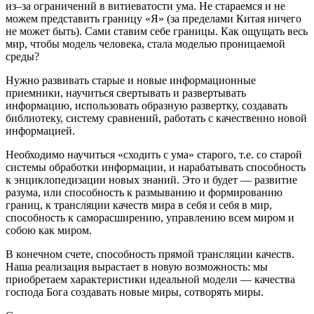
из–за ограничений в витиеватости ума. Не стараемся и не
можем представить границу «Я» (за пределами Китая ничего
не может быть). Сами ставим себе границы. Как ощущать весь
мир, чтобы модель человека, стала моделью проницаемой
среды?
Нужно развивать старые и новые информационные
приемники, научиться свертывать и развертывать
информацию, использовать образную развертку, создавать
библиотеку, систему сравнений, работать с качественно новой
информацией.
Необходимо научиться «сходить с ума» старого, т.е. со старой
системы обработки информации, и нарабатывать способность
к энциклопедизации новых знаний. Это и будет — развитие
разума, или способность к размыванию и формированию
границ, к трансляции качеств мира в себя и себя в мир,
способность к саморасширению, управлению всем миром и
собою как миром.
В конечном счете, способность прямой трансляции качеств.
Наша реализация вырастает в новую возможность: мы
приобретаем характеристики идеальной модели — качества
господа Бога создавать новые миры, сотворять миры.