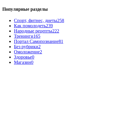
Популярные разделы
Спорт, фитнес, диеты
258
Как помолодеть
239
Народные рецепты
222
Тренинги
165
Портал Самопознание
81
Без рубрики
2
Омоложение
2
Здоровье
0
Магазин
0