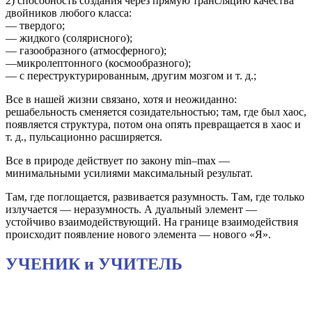
2) способность создания через прямую трансляцию качества
двойников любого класса:
— твердого;
— жидкого (солярисного);
— газообразного (атмосферного);
—микролептонного (космообразного);
— с переструктурированным, другим мозгом и т. д.;
Все в нашей жизни связано, хотя и неожиданно:
решабельность сменяется созидательностью; там, где был хаос,
появляется структура, потом она опять превращается в хаос и
т. д., пульсационно расширяется.
Все в природе действует по закону min–max —
минимальными усилиями максимальный результат.
Там, где поглощается, развивается разумность. Там, где только
излучается — неразумность. А дуальный элемент —
устойчиво взаимодействующий. На границе взаимодействия
происходит появление нового элемента — нового «Я».
УЧЕНИК и УЧИТЕЛЬ