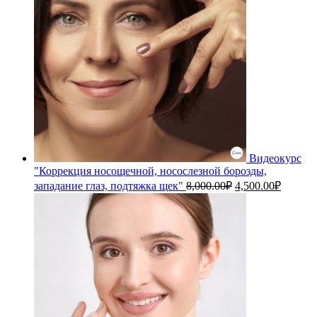
Видеокурс
"Коррекция носощечной, носослезной борозды,
Первоначальная
Текуща
западание глаз, подтяжка щек"
8,000.00
₽
4,500.00
₽
цена
цена:
составляла
4,500.0
8,000.00₽.