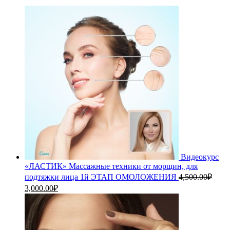
Видеокурс
«ЛАСТИК» Массажные техники от морщин, для
подтяжки лица 1й ЭТАП ОМОЛОЖЕНИЯ
4,500.00
₽
Первоначальная
Текущая
3,000.00
₽
цена
цена:
составляла
3,000.00₽.
4,500.00₽.