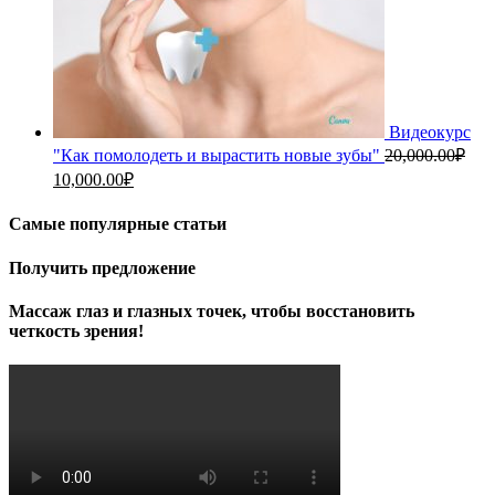
Видеокурс
"Как помолодеть и вырастить новые зубы"
20,000.00
₽
Первоначальная
Текущая
10,000.00
₽
цена
цена:
составляла
10,000.00₽.
Самые популярные статьи
20,000.00₽.
Получить предложение
Массаж глаз и глазных точек, чтобы восстановить
четкость зрения!