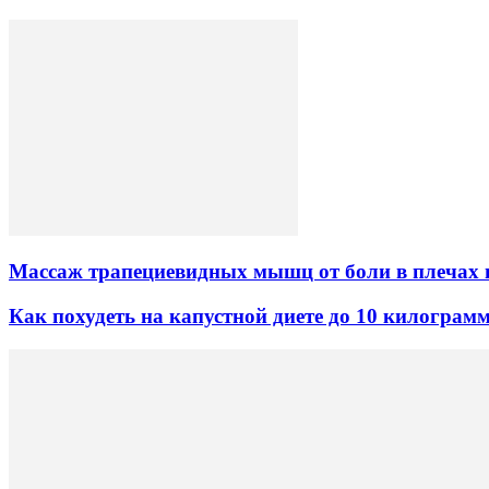
Массаж трапециевидных мышц от боли в плечах 
Как похудеть на капустной диете до 10 килограмм